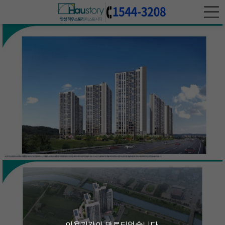
사업개요
입지환경
개발환경
상품안내
배치도
타입안내
커뮤니티
시스템
조감도/투시도
유니트
프리미엄